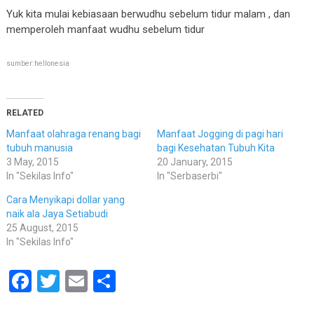
Yuk kita mulai kebiasaan berwudhu sebelum tidur malam , dan
memperoleh manfaat wudhu sebelum tidur
sumber:hellonesia
Sudah tahu Manfaat Berwudhu Sebelum Tidur? Rugi Banget Kalo gak di Praktekin
RELATED
Manfaat olahraga renang bagi
Manfaat Jogging di pagi hari
tubuh manusia
bagi Kesehatan Tubuh Kita
3 May, 2015
20 January, 2015
In "Sekilas Info"
In "Serbaserbi"
Cara Menyikapi dollar yang
naik ala Jaya Setiabudi
25 August, 2015
In "Sekilas Info"
Facebook
Twitter
Email
Share