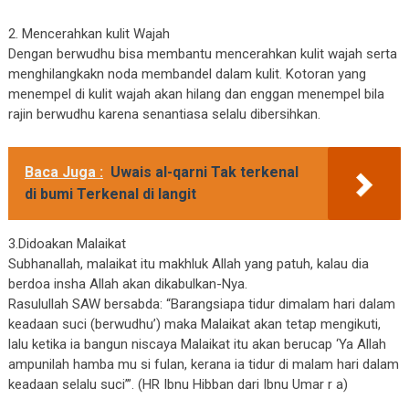
2. Mencerahkan kulit Wajah
Dengan berwudhu bisa membantu mencerahkan kulit wajah serta
menghilangkakn noda membandel dalam kulit. Kotoran yang
menempel di kulit wajah akan hilang dan enggan menempel bila
rajin berwudhu karena senantiasa selalu dibersihkan.
Baca Juga :
Uwais al-qarni Tak terkenal
di bumi Terkenal di langit
3.Didoakan Malaikat
Subhanallah, malaikat itu makhluk Allah yang patuh, kalau dia
berdoa insha Allah akan dikabulkan-Nya.
Rasulullah SAW bersabda: “Barangsiapa tidur dimalam hari dalam
keadaan suci (berwudhu’) maka Malaikat akan tetap mengikuti,
lalu ketika ia bangun niscaya Malaikat itu akan berucap ‘Ya Allah
ampunilah hamba mu si fulan, kerana ia tidur di malam hari dalam
keadaan selalu suci’”. (HR Ibnu Hibban dari Ibnu Umar r a)