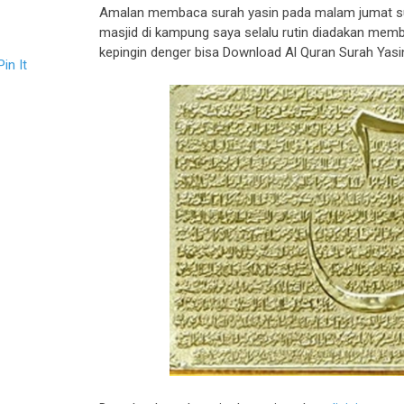
Amalan membaca surah yasin pada malam jumat sud
masjid di kampung saya selalu rutin diadakan memb
kepingin denger bisa Download Al Quran Surah Yas
Pin It