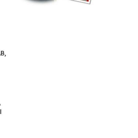
B,
A
I