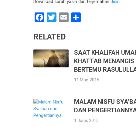
Download surah yasin dan terjemahan
disini
Facebook
Twitter
Email
Share
RELATED
SAAT KHALIFAH UMAR
KHATTAB MENANGIS
BERTEMU RASULULL
11 May, 2015
MALAM NISFU SYA’B
DAN PENGERTIANNY
1 June, 2015