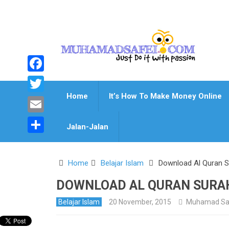
Facebook
Home
It’s How To Make Money Online
Twitter
Email
Jalan-Jalan
Share
Home
Belajar Islam
Download Al Quran S
DOWNLOAD AL QURAN SURA
Belajar Islam
20 November, 2015
Muhamad Sa