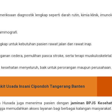
riksaan diagnostik lengkap seperti darah rutin, kimia klinik, imunol
 mammografi.
gkap untuk kebutuhan pasien rawat jalan dan rawat inap.
nganan cedera, pemulihan pasca stroke, serta terapi muskuloskeletal
n kesehatan menyeluruh, baik untuk perorangan maupun perusahaan.
kit Usada Insani Cipondoh Tangerang Banten
na Husada juga menerima pasien dengan
jaminan BPJS Keseha
ngga memudahkan akses layanan bagi berbagai kalangan masyarakat.