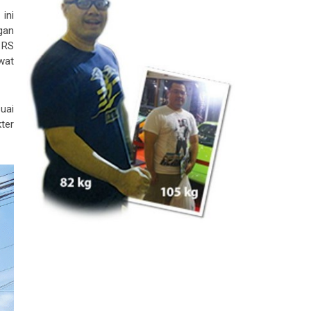
ini
gan
 RS
wat
uai
ter