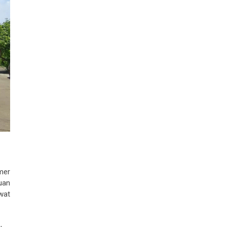
mer
uan
wat