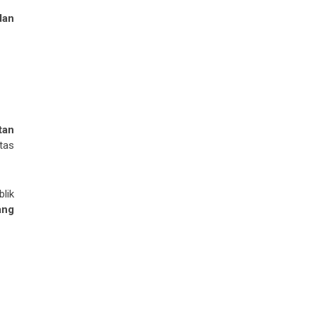
dan
tan
tas
blik
ang