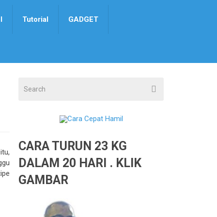
I
Tutorial
GADGET
CARA TURUN 23 KG
tu,
DALAM 20 HARI . KLIK
ggu
tipe
GAMBAR