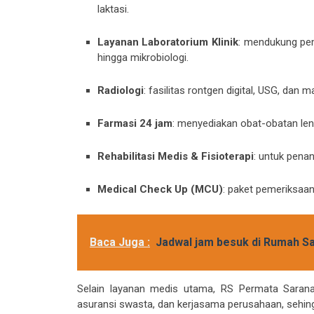
laktasi.
Layanan Laboratorium Klinik
: mendukung peme
hingga mikrobiologi.
Radiologi
: fasilitas rontgen digital, USG, dan
Farmasi 24 jam
: menyediakan obat-obatan len
Rehabilitasi Medis & Fisioterapi
: untuk pena
Medical Check Up (MCU)
: paket pemeriksaa
Baca Juga :
Jadwal jam besuk di Rumah Sa
Selain layanan medis utama, RS Permata Sara
asuransi swasta, dan kerjasama perusahaan, sehi