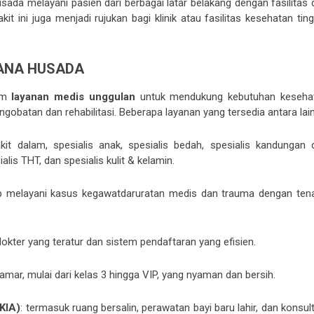
da melayani pasien dari berbagai latar belakang dengan fasilitas 
t ini juga menjadi rujukan bagi klinik atau fasilitas kesehatan tin
ANA HUSADA
gam
layanan medis unggulan
untuk mendukung kebutuhan keseha
ngobatan dan rehabilitasi. Beberapa layanan yang tersedia antara lain
akit dalam, spesialis anak, spesialis bedah, spesialis kandungan 
alis THT, dan spesialis kulit & kelamin.
ap melayani kasus kegawatdaruratan medis dan trauma dengan ten
dokter yang teratur dan sistem pendaftaran yang efisien.
kamar, mulai dari kelas 3 hingga VIP, yang nyaman dan bersih.
KIA)
: termasuk ruang bersalin, perawatan bayi baru lahir, dan konsul