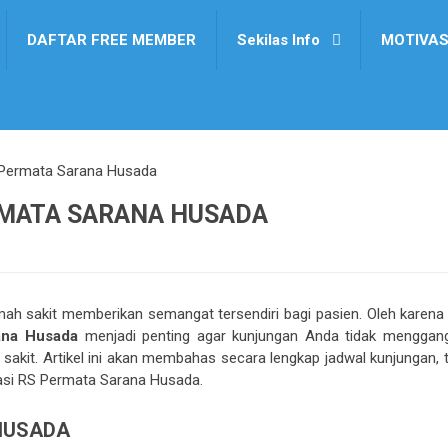
DAFTAR FREE MEMBER
Sekilas Info
MOTIVAS
Permata Sarana Husada
RMATA SARANA HUSADA
mah sakit memberikan semangat tersendiri bagi pasien. Oleh karena i
ana Husada
menjadi penting agar kunjungan Anda tidak menggan
 sakit. Artikel ini akan membahas secara lengkap jadwal kunjungan, 
okasi RS Permata Sarana Husada.
HUSADA