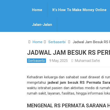
Home
It’s How To Make Money Online
Pin It
Jalan-Jalan
Home
Serbaserbi
Jadwal Jam Besuk RS 
JADWAL JAM BESUK RS PE
Serbaserbi
9 May, 2025
Muhamad Safei
Kehadiran keluarga dan sahabat saat dirawat di ru
mengetahui
jadwal jam besuk RS Permata Sar
waktu istirahat pasien dan aktivitas medis di rumah
rumah sakit, layanan, fasilitas, hingga informasi l
MENGENAL RS PERMATA SARANA 