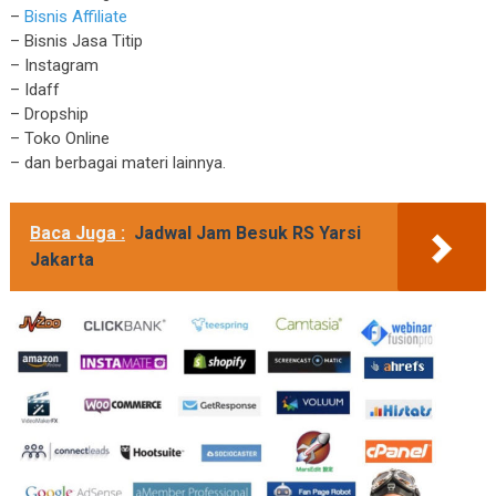
–
Bisnis Affiliate
– Bisnis Jasa Titip
– Instagram
– Idaff
– Dropship
– Toko Online
– dan berbagai materi lainnya.
Baca Juga :
Jadwal Jam Besuk RS Yarsi
Jakarta