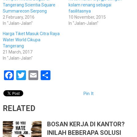
Tangerang Scientia Square
kolam renang sebagai
Summarecon Serpong
fasilitasnya
2 February, 2016
10 November, 2015
In "Jalan-Jalan"
In "Jalan-Jalan"
Harga Tiket Masuk Citra Raya
Water World Cikupa
Tangerang
21 March, 2017
In "Jalan-Jalan"
Facebook
Twitter
Email
Share
Pin It
RELATED
BOSAN KERJA DI KANTOR?
INILAH BEBERAPA SOLUSI