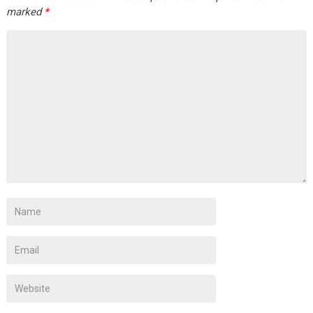
marked
*