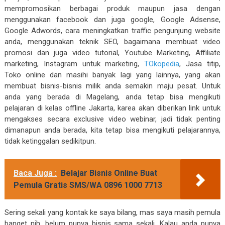
mempromosikan berbagai produk maupun jasa dengan
menggunakan facebook dan juga google, Google Adsense,
Google Adwords, cara meningkatkan traffic pengunjung website
anda, menggunakan teknik SEO, bagaimana membuat video
promosi dan juga video tutorial, Youtube Marketing, Affiliate
marketing, Instagram untuk marketing,
TOkopedia
, Jasa titip,
Toko online dan masihi banyak lagi yang lainnya, yang akan
membuat bisnis-bisnis milik anda semakin maju pesat. Untuk
anda yang berada di Magelang, anda tetap bisa mengikuti
pelajaran di kelas offline Jakarta, karea akan diberikan link untuk
mengakses secara exclusive video webinar, jadi tidak penting
dimanapun anda berada, kita tetap bisa mengikuti pelajarannya,
tidak ketinggalan sedikitpun.
Baca Juga :
Belajar Bisnis Online Buat
Pemula Gratis SMS/WA 0896 1000 7713
Sering sekali yang kontak ke saya bilang, mas saya masih pemula
banget nih, belum punya bisnis sama sekali. Kalau anda punya