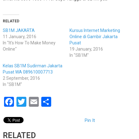
RELATED
SB1M JAKARTA
Kursus Internet Marketing
11 January, 2016
Online di Gambir Jakarta
In "It's How To Make Money
Pusat
Online"
19 January, 2016
In "SB1M"
Kelas SB1M Sudirman Jakarta
Pusat WA 089610007713
2 September, 2016
In "SB1M"
Facebook
Twitter
Email
Share
Pin It
RELATED