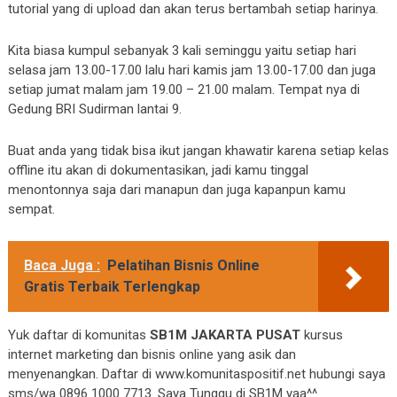
tutorial yang di upload dan akan terus bertambah setiap harinya.
Kita biasa kumpul sebanyak 3 kali seminggu yaitu setiap hari
selasa jam 13.00-17.00 lalu hari kamis jam 13.00-17.00 dan juga
setiap jumat malam jam 19.00 – 21.00 malam. Tempat nya di
Gedung BRI Sudirman lantai 9.
Buat anda yang tidak bisa ikut jangan khawatir karena setiap kelas
offline itu akan di dokumentasikan, jadi kamu tinggal
menontonnya saja dari manapun dan juga kapanpun kamu
sempat.
Baca Juga :
Pelatihan Bisnis Online
Gratis Terbaik Terlengkap
Yuk daftar di komunitas
SB1M JAKARTA PUSAT
kursus
internet marketing dan bisnis online yang asik dan
menyenangkan. Daftar di www.komunitaspositif.net hubungi saya
sms/wa 0896 1000 7713. Saya Tunggu di SB1M yaa^^