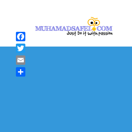
Facebook
Twitter
Email
Share