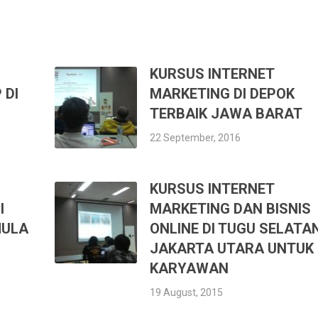
KURSUS INTERNET
 DI
MARKETING DI DEPOK
TERBAIK JAWA BARAT
22 September, 2016
KURSUS INTERNET
I
MARKETING DAN BISNIS
MULA
ONLINE DI TUGU SELATA
JAKARTA UTARA UNTUK
KARYAWAN
19 August, 2015