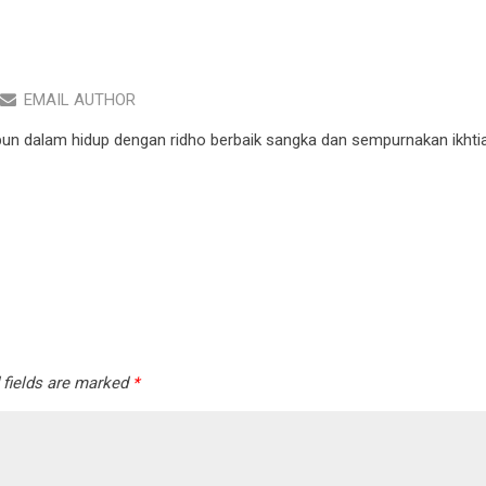
EMAIL AUTHOR
pun dalam hidup dengan ridho berbaik sangka dan sempurnakan ikhtia
 fields are marked
*