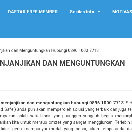
DAFTAR FREE MEMBER
Sekilas Info
MOTIVAS
njikan dan Menguntungkan Hubungi 0896 1000 7713
ENJANJIKAN DAN MENGUNTUNGKAN
e menjanjikan dan menguntungkan hubungi 0896 1000 7713
. Se
 Safei) anda pun akan memperoleh solusi yang terbaik dan juga te
merupakan salah satu bisnis yang sungguh-sungguh begitu menjanji
udahkan kita untuk meraup omzet yang sangat menggiurkan. Terlebih l
a tidak perlu mempunyai modal yang besar, akan tetapi anda da