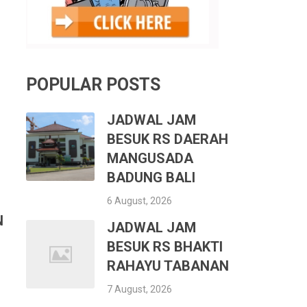
POPULAR POSTS
JADWAL JAM
BESUK RS DAERAH
MANGUSADA
BADUNG BALI
6 August, 2026
N
JADWAL JAM
BESUK RS BHAKTI
RAHAYU TABANAN
7 August, 2026