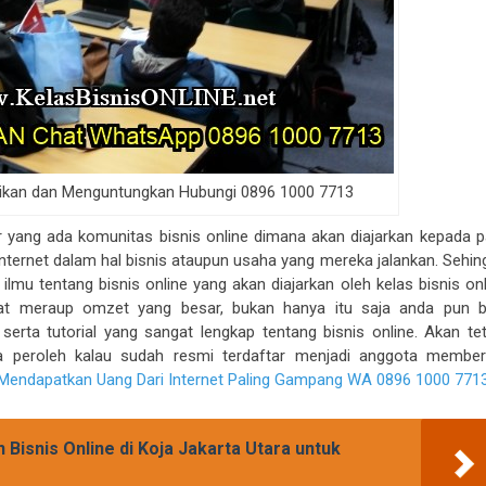
jikan dan Menguntungkan Hubungi 0896 1000 7713
r yang ada komunitas bisnis online dimana akan diajarkan kepada p
ernet dalam hal bisnis ataupun usaha yang mereka jalankan. Sehin
lmu tentang bisnis online yang akan diajarkan oleh kelas bisnis onl
t meraup omzet yang besar, bukan hanya itu saja anda pun b
rta tutorial yang sangat lengkap tentang bisnis online. Akan tet
a peroleh kalau sudah resmi terdaftar menjadi anggota member
Mendapatkan Uang Dari Internet Paling Gampang WA 0896 1000 771
 Bisnis Online di Koja Jakarta Utara untuk