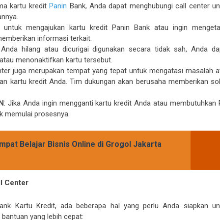
ma kartu kredit
Panin
Bank, Anda dapat menghubungi call center un
nnya.
ik untuk mengajukan kartu kredit Panin Bank atau ingin mengeta
memberikan informasi terkait.
u Anda hilang atau dicurigai digunakan secara tidak sah, Anda da
atau menonaktifkan kartu tersebut.
enter juga merupakan tempat yang tepat untuk mengatasi masalah a
gan kartu kredit Anda. Tim dukungan akan berusaha memberikan sol
IN
: Jika Anda ingin mengganti kartu kredit Anda atau membutuhkan 
uk memulai prosesnya.
pat Belajar Bisnis Online di Grogol Jakarta
l Center
nk Kartu Kredit, ada beberapa hal yang perlu Anda siapkan un
antuan yang lebih cepat: