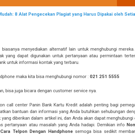
udah: 8 Alat Pengecekan Plagiat yang Harus Dipakai oleh Seti
a biasanya menyediakan alternatif lain untuk menghubungi mereka. 
ak yang dapat digunakan untuk pertanyaan atau permintaan terten
nk untuk informasi kontak yang terbaru.
dphone maka kita bisa menghubungi nomor :
021 251 5555
kan, bisa juga bicara dengan customer service nya.
on call center Panin Bank Kartu Kredit adalah penting bagi pemeg
apatkan bantuan dan informasi yang Anda butuhkan sehubungan den
k yang diberikan dalam artikel ini, dan Anda akan dapat menghubungi 
as pertanyaan atau masalah yang Anda hadapi. Demikian info
No
it Cara Telpon Dengan Handphone
semoga bisa sedikit memban