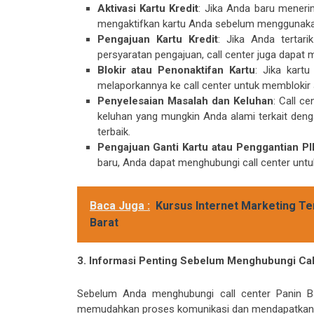
Aktivasi Kartu Kredit
: Jika Anda baru meneri
mengaktifkan kartu Anda sebelum menggunaka
Pengajuan Kartu Kredit
: Jika Anda tertar
persyaratan pengajuan, call center juga dapat 
Blokir atau Penonaktifan Kartu
: Jika kart
melaporkannya ke call center untuk memblokir 
Penyelesaian Masalah dan Keluhan
: Call c
keluhan yang mungkin Anda alami terkait den
terbaik.
Pengajuan Ganti Kartu atau Penggantian P
baru, Anda dapat menghubungi call center unt
Baca Juga :
Kursus Internet Marketing Tem
Barat
3. Informasi Penting Sebelum Menghubungi Cal
Sebelum Anda menghubungi call center Panin Ba
memudahkan proses komunikasi dan mendapatkan b