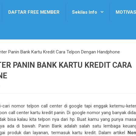
DAFTAR FREE MEMBER
Sekilas Info
MOTIVAS
nter Panin Bank Kartu Kredit Cara Telpon Dengan Handphone
ER PANIN BANK KARTU KREDIT CARA
NE
i
cari nomor telpon call center di google tapi enggak ketemu-kete
lpon call center kartu kredit panin. Di google nomor yang banyak did
dak bisa kalau kita telpon nya dari hp. Buat kamu yang punya masa
inya ada di bawah. Panin Bank adalah salah satu lembaga keuan
ai produk dan layanan, termasuk kartu kredit. Dalam artikel
No