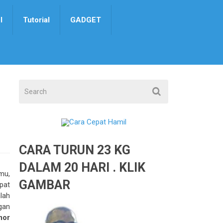
I
Tutorial
GADGET
CARA TURUN 23 KG
DALAM 20 HARI . KLIK
mu,
GAMBAR
apat
lah
gan
mor