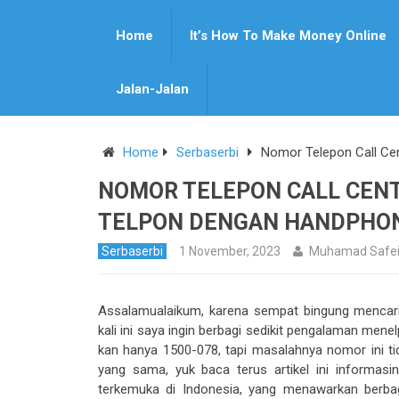
Home
It’s How To Make Money Online
Pin It
Jalan-Jalan
Home
Serbaserbi
Nomor Telepon Call Ce
NOMOR TELEPON CALL CENT
TELPON DENGAN HANDPHO
Serbaserbi
1 November, 2023
Muhamad Safe
Assalamualaikum, karena sempat bingung mencari-
kali ini saya ingin berbagi sedikit pengalaman mene
kan hanya 1500-078, tapi masalahnya nomor ini ti
yang sama, yuk baca terus artikel ini informas
terkemuka di Indonesia, yang menawarkan berbag