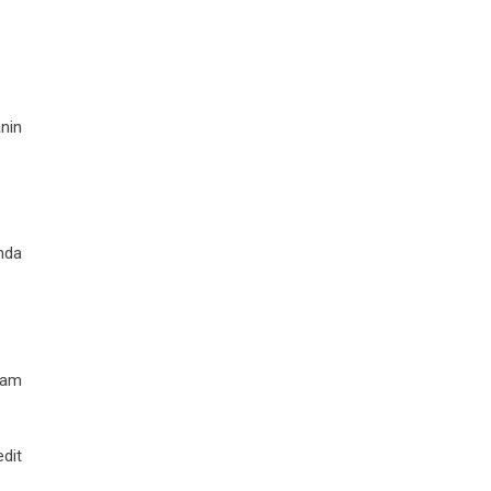
nin
nda
lam
dit