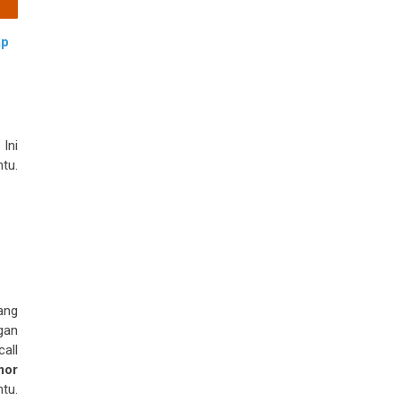
ap
Ini
tu.
ang
gan
call
mor
tu.