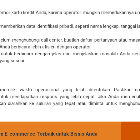
nomor kartu kredit Anda, karena operator mungkin memerlukannya un
emberikan data identifikasi pribadi, seperti nama lengkap, tanggal la
belum menghubungi call center, buatlah daftar pertanyaan atau masa
nda berbicara lebih efisien dengan operator.
n untuk berbicara dengan jelas dan menjelaskan masalah Anda sec
yang sesuai.
memiliki waktu operasional yang telah ditentukan. Pastikan un
ntuk mendapatkan respons yang lebih cepat. Jika Anda memerlu
kan diarahkan ke saluran yang tepat atau diminta untuk menghubu
rm E-commerce Terbaik untuk Bisnis Anda