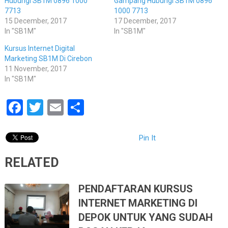
Hubungi SB1M 0896 1000
Gampang Hubungi SB1M 0896
7713
1000 7713
15 December, 2017
17 December, 2017
In "SB1M"
In "SB1M"
Kursus Internet Digital
Marketing SB1M Di Cirebon
11 November, 2017
In "SB1M"
Facebook
Twitter
Email
Share
Pin It
RELATED
PENDAFTARAN KURSUS
INTERNET MARKETING DI
DEPOK UNTUK YANG SUDAH