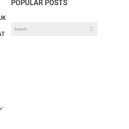
POPULAR POSTS
UK
AT
r"