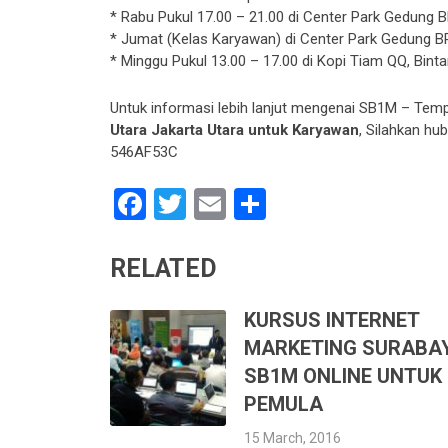
* Rabu Pukul 17.00 – 21.00 di Center Park Gedung BR
* Jumat (Kelas Karyawan) di Center Park Gedung BRI 
* Minggu Pukul 13.00 – 17.00 di Kopi Tiam QQ, Binta
Untuk informasi lebih lanjut mengenai SB1M – Tem
Utara Jakarta Utara untuk Karyawan
, Silahkan h
546AF53C
Facebook
Twitter
Email
Share
RELATED
KURSUS INTERNET
MARKETING SURABA
SB1M ONLINE UNTUK
PEMULA
15 March, 2016