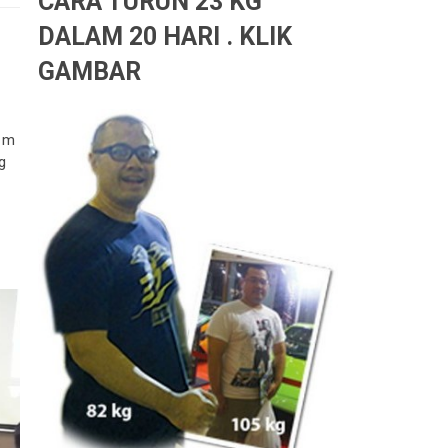
CARA TURUN 23 KG
DALAM 20 HARI . KLIK
GAMBAR
b1m
g