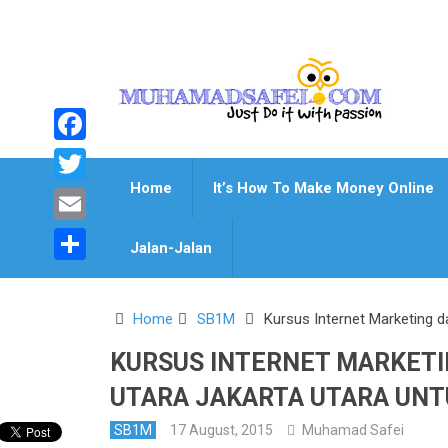
Facebook
Home
It’s How To Make Money Online
Twitter
Email
Jalan-Jalan
Share
Home
SB1M
Kursus Internet Marketing d
KURSUS INTERNET MARKETIN
UTARA JAKARTA UTARA UN
SB1M
17 August, 2015
Muhamad Safei