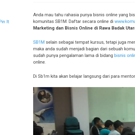
Anda mau tahu rahasia punya bisnis online yang b
komunitas SB1M. Daftar secara online di
www.komun
Pin It
Marketing dan Bisnis Online di Rawa Badak Utar
SB1M
selain sebagai tempat kursus, tetapi juga m
maka anda sudah menjadi bagian dari sebuah komun
sudah punya pengalaman lama di bidang
bisnis onli
online.
Di Sb1m kita akan belajar langsung dari para mento