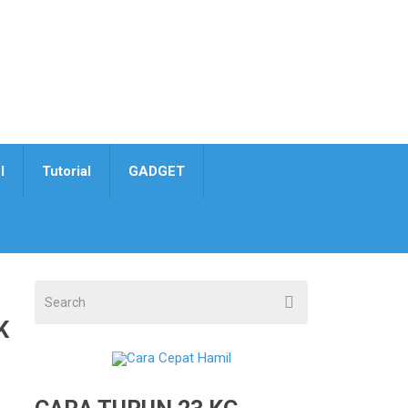
I
Tutorial
GADGET
K