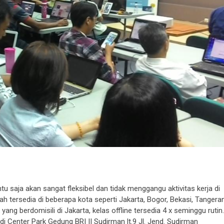
ntu saja akan sangat fleksibel dan tidak menggangu aktivitas kerja di
sudah tersedia di beberapa kota seperti Jakarta, Bogor, Bekasi, Tangera
ng berdomisili di Jakarta, kelas offline tersedia 4 x seminggu rutin.
di Center Park Gedung BRI II Sudirman lt.9 Jl. Jend. Sudirman