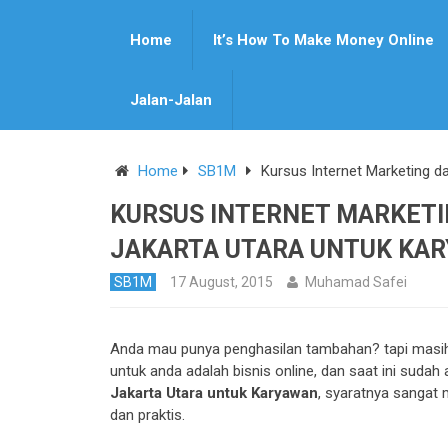
Home
It’s How To Make Money Online
Pin It
Jalan-Jalan
Home
SB1M
Kursus Internet Marketing da
KURSUS INTERNET MARKETIN
JAKARTA UTARA UNTUK KA
SB1M
17 August, 2015
Muhamad Safei
Anda mau punya penghasilan tambahan? tapi masih 
untuk anda adalah bisnis online, dan saat ini suda
Jakarta Utara untuk Karyawan
, syaratnya sangat
dan praktis.