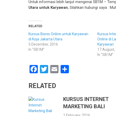
Untuk informasi lebih lanjut mengenai SB1M – Tem
Utara untuk Karyawan
, Silahkan hubungi saya :
RELATED
Kursus Bisnis Online untuk Karyawan
Kursus Inte
di Koja Jakarta Utara
Online di L
5 December, 2016
Karyawan
In "SB1M"
17 August,
In "SB1M"
Facebook
Twitter
Email
Share
RELATED
KURSUS INTERNET
MARKETING BALI
1 February, 2016