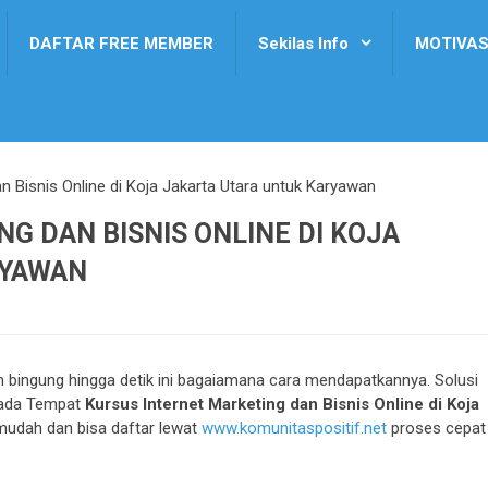
DAFTAR FREE MEMBER
Sekilas Info
MOTIVAS
n Bisnis Online di Koja Jakarta Utara untuk Karyawan
G DAN BISNIS ONLINE DI KOJA
RYAWAN
bingung hingga detik ini bagaiamana cara mendapatkannya. Solusi
h ada Tempat
Kursus Internet Marketing dan Bisnis Online di Koja
 mudah dan bisa daftar lewat
www.komunitaspositif.net
proses cepat