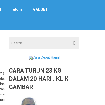
I
Tutorial
GADGET
CARA TURUN 23 KG
713
DALAM 20 HARI . KLIK
eka
isa
GAMBAR
kan
ara
gan