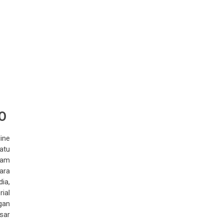
O
ine
satu
cam
ara
ia,
ial
gan
sar