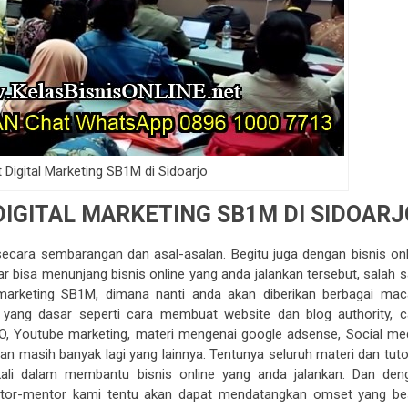
 Digital Marketing SB1M di Sidoarjo
IGITAL MARKETING SB1M DI SIDOARJ
 secara sembarangan dan asal-asalan. Begitu juga dengan bisnis onl
ar bisa menunjang bisnis online yang anda jalankan tersebut, salah 
 marketing SB1M, dimana nanti anda akan diberikan berbagai ma
ri yang dasar seperti cara membuat website dan blog authority, c
O, Youtube marketing, materi mengenai google adsense, Social med
n masih banyak lagi yang lainnya. Tentunya seluruh materi dan tutor
ali dalam membantu bisnis online yang anda jalankan. Dan den
entor-mentor kami tentu akan dapat mendatangkan omset yang be