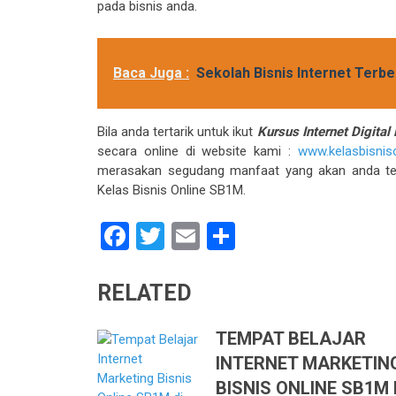
pada bisnis anda.
Baca Juga :
Sekolah Bisnis Internet Terb
Bila anda tertarik untuk ikut
Kursus Internet Digital
secara online di website kami :
www.kelasbisniso
merasakan segudang manfaat yang akan anda te
Kelas Bisnis Online SB1M.
Facebook
Twitter
Email
Share
RELATED
TEMPAT BELAJAR
INTERNET MARKETIN
BISNIS ONLINE SB1M 