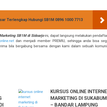
esar Terlengkap Hubungi SB1M 0896 1000 7713
 Marketing SB1M di Sidoarjo
ini, dapat langsung melakukan pendafta
nline.net
dan menjadi member PREMIU, sehingga anda bisa seg
rima bila bergabung bersama dengan kami dalam sebuah komuni
KURSUS ONLINE INTERN
G
MARKETING DI SUKABUM
DI
– BANDAR LAMPUNG