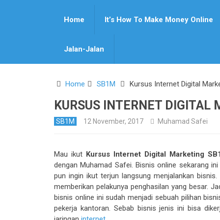
Home
It’s How To Make Money Online
Pin It
Jalan-Jalan
Home
SB1M
Kursus Internet Digital Mark
KURSUS INTERNET DIGITAL 
SB1M
12 November, 2017
Muhamad Safei
Mau ikut
Kursus Internet Digital Marketing SB
dengan Muhamad Safei. Bisnis online sekarang in
pun ingin ikut terjun langsung menjalankan bisnis
memberikan pelakunya penghasilan yang besar. Jad
bisnis online ini sudah menjadi sebuah pilihan bis
pekerja kantoran. Sebab bisnis jenis ini bisa dik
jaringan
internet
.