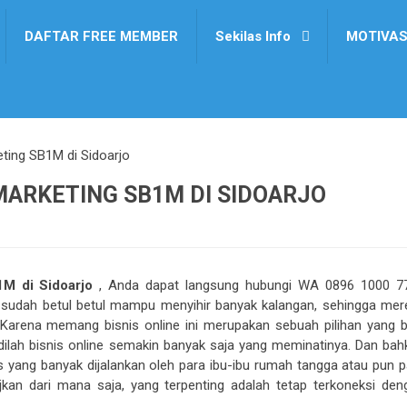
DAFTAR FREE MEMBER
Sekilas Info
MOTIVAS
eting SB1M di Sidoarjo
MARKETING SB1M DI SIDOARJO
1M di Sidoarjo
, Anda dapat langsung hubungi WA 0896 1000 7
i sudah betul betul mampu menyihir banyak kalangan, sehingga mer
. Karena memang bisnis online ini merupakan sebuah pilihan yang b
ilah bisnis online semakin banyak saja yang meminatinya. Dan bah
nis yang banyak dijalankan oleh para ibu-ibu rumah tangga atau pun p
erjkan dari mana saja, yang terpenting adalah tetap terkoneksi den