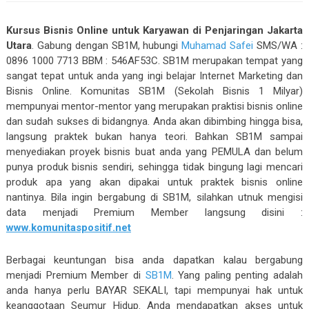
Kursus Bisnis Online untuk Karyawan di Penjaringan Jakarta
Utara
. Gabung dengan SB1M, hubungi
Muhamad Safei
SMS/WA :
0896 1000 7713 BBM : 546AF53C. SB1M merupakan tempat yang
sangat tepat untuk anda yang ingi belajar Internet Marketing dan
Bisnis Online. Komunitas SB1M (Sekolah Bisnis 1 Milyar)
mempunyai mentor-mentor yang merupakan praktisi bisnis online
dan sudah sukses di bidangnya. Anda akan dibimbing hingga bisa,
langsung praktek bukan hanya teori. Bahkan SB1M sampai
menyediakan proyek bisnis buat anda yang PEMULA dan belum
punya produk bisnis sendiri, sehingga tidak bingung lagi mencari
produk apa yang akan dipakai untuk praktek bisnis online
nantinya. Bila ingin bergabung di SB1M, silahkan utnuk mengisi
data menjadi Premium Member langsung disini :
www.komunitaspositif.net
Berbagai keuntungan bisa anda dapatkan kalau bergabung
menjadi Premium Member di
SB1M
. Yang paling penting adalah
anda hanya perlu BAYAR SEKALI, tapi mempunyai hak untuk
keanggotaan Seumur Hidup. Anda mendapatkan akses untuk