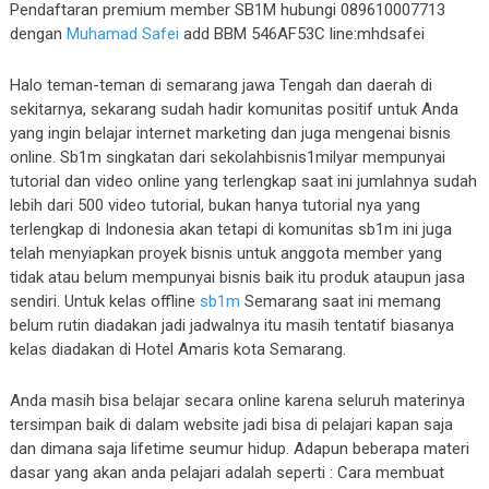
Pendaftaran premium member SB1M hubungi 089610007713
dengan
Muhamad Safei
add BBM 546AF53C line:mhdsafei
Halo teman-teman di semarang jawa Tengah dan daerah di
sekitarnya, sekarang sudah hadir komunitas positif untuk Anda
yang ingin belajar internet marketing dan juga mengenai bisnis
online. Sb1m singkatan dari sekolahbisnis1milyar mempunyai
tutorial dan video online yang terlengkap saat ini jumlahnya sudah
lebih dari 500 video tutorial, bukan hanya tutorial nya yang
terlengkap di Indonesia akan tetapi di komunitas sb1m ini juga
telah menyiapkan proyek bisnis untuk anggota member yang
tidak atau belum mempunyai bisnis baik itu produk ataupun jasa
sendiri. Untuk kelas offline
sb1m
Semarang saat ini memang
belum rutin diadakan jadi jadwalnya itu masih tentatif biasanya
kelas diadakan di Hotel Amaris kota Semarang.
Anda masih bisa belajar secara online karena seluruh materinya
tersimpan baik di dalam website jadi bisa di pelajari kapan saja
dan dimana saja lifetime seumur hidup. Adapun beberapa materi
dasar yang akan anda pelajari adalah seperti : Cara membuat