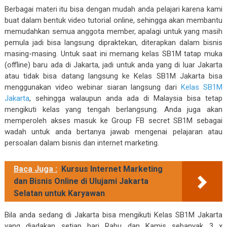
Berbagai materi itu bisa dengan mudah anda pelajari karena kami
buat dalam bentuk video tutorial online, sehingga akan membantu
memudahkan semua anggota member, apalagi untuk yang masih
pemula jadi bisa langsung dipraktekan, diterapkan dalam bisnis
masing-masing. Untuk saat ini memang kelas SB1M tatap muka
(offline) baru ada di Jakarta, jadi untuk anda yang di luar Jakarta
atau tidak bisa datang langsung ke Kelas SB1M Jakarta bisa
menggunakan video webinar siaran langsung dari
Kelas SB1M
Jakarta
, sehingga walaupun anda ada di Malaysia bisa tetap
mengikuti kelas yang tengah berlangsung. Anda juga akan
memperoleh akses masuk ke Group FB secret SB1M sebagai
wadah untuk anda bertanya jawab mengenai pelajaran atau
persoalan dalam bisnis dan internet marketing.
Baca Juga :
Kursus Internet Marketing
dan Bisnis Online di Ulujami Jakarta
Selatan untuk Karyawan
Bila anda sedang di Jakarta bisa mengikuti Kelas SB1M Jakarta
yang diadakan setiap hari Rabu dan Kamis sebanyak 3 x