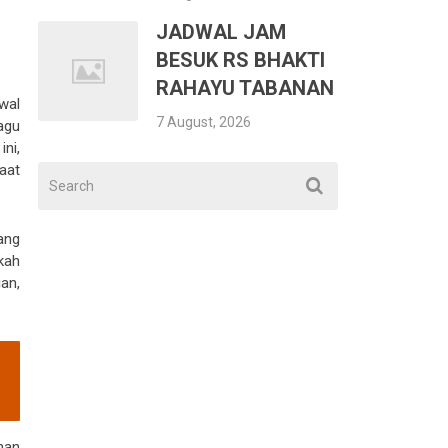
JADWAL JAM
BESUK RS BHAKTI
RAHAYU TABANAN
wal
7 August, 2026
agu
ni,
aat
ang
kah
an,
nan