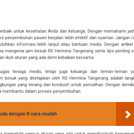
erbaik untuk kesehatan Anda dan keluarga. Dengan memahami jad
s penyembuhan pasien berjalan lebih efektif dan nyaman. Jangan r
hkan informasi lebih lanjut atau bantuan medis. Dengan artikel i
 mengenai jam besuk RS Hermina Tangerang serta tips penting s
n ikuti aturan yang ada demi kebaikan bersama.
gas tenaga medis, tetapi juga keluarga dan teman-teman y
am besuk yang ditetapkan oleh RS Hermina Tangerang adalah lang
gkungan yang tenang dan kondusif untuk pemulihan. Dengan demiki
juga membantu dalam proses penyembuhan.
muda dengan 8 cara mudah
Anda mematuhi semua aturan yang ada untuk menghormati kenyama