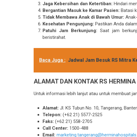
Jaga Kebersihan dan Ketertiban:
Hindari mem
Bergantian Masuk ke Kamar Pasien:
Batasi k
Tidak Membawa Anak di Bawah Umur:
Anak-a
Kesehatan Pengunjung:
Pastikan Anda dalam 
Patuhi Jam Berkunjung:
Saat jam berkunju
beristirahat.
Baca Juga :
Jadwal Jam Besuk RS Mitra K
ALAMAT DAN KONTAK RS HERMINA
Untuk informasi lebih lanjut atau untuk membuat j
Alamat:
Jl. KS Tubun No. 10, Tangerang, Bante
Telepon:
(+62 21) 5577-2525
Faks:
(+62 21) 558-2705
Call Center:
1500-488
Email:
marketing.tangerang@herminahospital