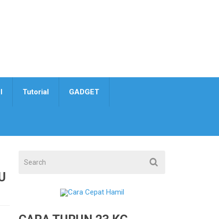
I
Tutorial
GADGET
U