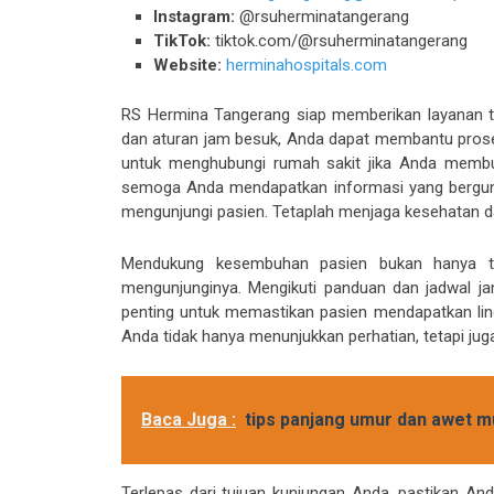
Instagram:
@rsuherminatangerang
TikTok:
tiktok.com/@rsuherminatangerang
Website:
herminahospitals.com
RS Hermina Tangerang siap memberikan layanan t
dan aturan jam besuk, Anda dapat membantu prose
untuk menghubungi rumah sakit jika Anda membutu
semoga Anda mendapatkan informasi yang berguna
mengunjungi pasien. Tetaplah menjaga kesehatan da
Mendukung kesembuhan pasien bukan hanya tu
mengunjunginya. Mengikuti panduan dan jadwal j
penting untuk memastikan pasien mendapatkan lin
Anda tidak hanya menunjukkan perhatian, tetapi 
Baca Juga :
tips panjang umur dan awet 
Terlepas dari tujuan kunjungan Anda, pastikan 