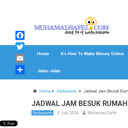
Facebook
Home
It’s How To Make Money Online
Twitter
Email
Jalan-Jalan
Share
Home
Serbaserbi
Jadwal Jam Besuk Ruma
JADWAL JAM BESUK RUMAH
Serbaserbi
9 July, 2024
Muhamad Safei