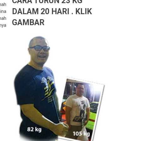
CARA TURUN 23 KG
mah
DALAM 20 HARI . KLIK
ina
mah
GAMBAR
nya