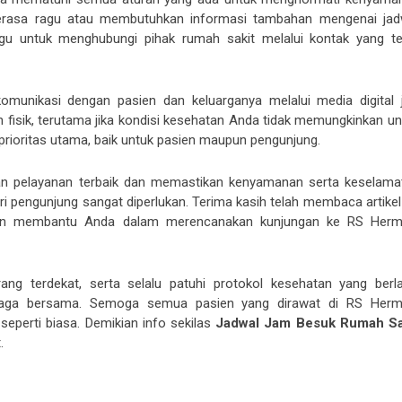
merasa ragu atau membutuhkan informasi tambahan mengenai jad
agu untuk menghubungi pihak rumah sakit melalui kontak yang te
komunikasi dengan pasien dan keluarganya melalui media digital j
n fisik, terutama jika kondisi kesehatan Anda tidak memungkinkan un
prioritas utama, baik untuk pasien maupun pengunjung.
n pelayanan terbaik dan memastikan kenyamanan serta keselama
i pengunjung sangat diperlukan. Terima kasih telah membaca artikel 
dan membantu Anda dalam merencanakan kunjungan ke RS Herm
g terdekat, serta selalu patuhi protokol kesehatan yang berla
ijaga bersama. Semoga semua pasien yang dirawat di RS Herm
eperti biasa. Demikian info sekilas
Jadwal Jam Besuk Rumah Sa
.