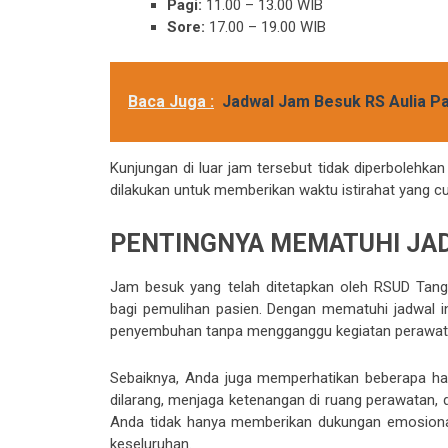
Pagi:
11.00 – 13.00 WIB
Sore:
17.00 – 19.00 WIB
Baca Juga :
Jadwal Jam Besuk RS Aulia P
Kunjungan di luar jam tersebut tidak diperbolehkan
dilakukan untuk memberikan waktu istirahat yang c
PENTINGNYA MEMATUHI JA
Jam besuk yang telah ditetapkan oleh RSUD Tang
bagi pemulihan pasien. Dengan mematuhi jadwal i
penyembuhan tanpa mengganggu kegiatan perawat
Sebaiknya, Anda juga memperhatikan beberapa ha
dilarang, menjaga ketenangan di ruang perawatan, 
Anda tidak hanya memberikan dukungan emosional
keseluruhan.