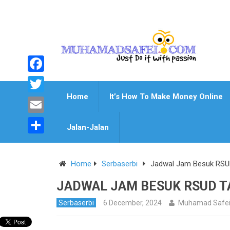
Facebook
Home
It’s How To Make Money Online
Twitter
Email
Jalan-Jalan
Share
Home
Serbaserbi
Jadwal Jam Besuk RSU
JADWAL JAM BESUK RSUD 
Serbaserbi
6 December, 2024
Muhamad Safe