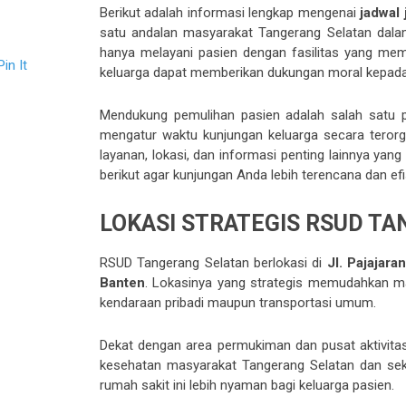
Berikut adalah informasi lengkap mengenai
jadwal
satu andalan masyarakat Tangerang Selatan dalam
hanya melayani pasien dengan fasilitas yang mema
Pin It
keluarga dapat memberikan dukungan moral kepad
Mendukung pemulihan pasien adalah salah satu p
mengatur waktu kunjungan keluarga secara terorga
layanan, lokasi, dan informasi penting lainnya ya
berikut agar kunjungan Anda lebih terencana dan efi
LOKASI STRATEGIS RSUD T
RSUD Tangerang Selatan berlokasi di
Jl. Pajajar
Banten
. Lokasinya yang strategis memudahkan ma
kendaraan pribadi maupun transportasi umum.
Dekat dengan area permukiman dan pusat aktivita
kesehatan masyarakat Tangerang Selatan dan sekit
rumah sakit ini lebih nyaman bagi keluarga pasien.