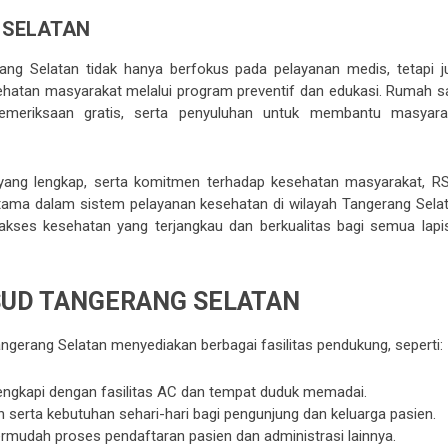
 SELATAN
g Selatan tidak hanya berfokus pada pelayanan medis, tetapi j
ehatan masyarakat melalui program preventif dan edukasi. Rumah sa
emeriksaan gratis, serta penyuluhan untuk membantu masyara
n yang lengkap, serta komitmen terhadap kesehatan masyarakat, R
utama dalam sistem pelayanan kesehatan di wilayah Tangerang Selat
akses kesehatan yang terjangkau dan berkualitas bagi semua lapi
RSUD TANGERANG SELATAN
rang Selatan menyediakan berbagai fasilitas pendukung, seperti:
engkapi dengan fasilitas AC dan tempat duduk memadai.
erta kebutuhan sehari-hari bagi pengunjung dan keluarga pasien.
udah proses pendaftaran pasien dan administrasi lainnya.