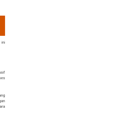
ini
sif
ses
ang
gan
ara