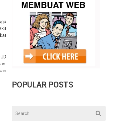
uga
kit
kat
SUD
an.
san
POPULAR POSTS