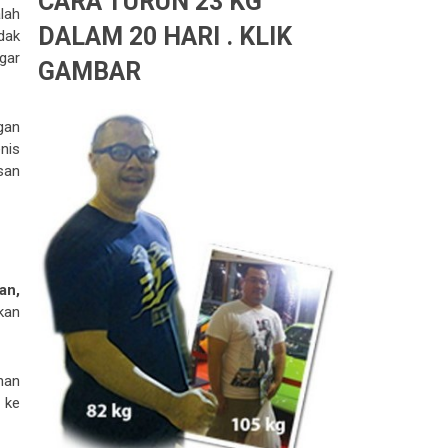
CARA TURUN 23 KG
lah
DALAM 20 HARI . KLIK
dak
gar
GAMBAR
gan
nis
san
an,
kan
han
 ke