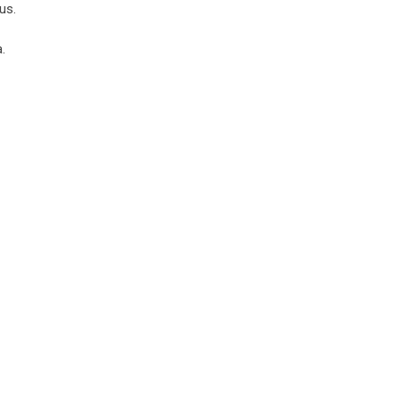
us.
.