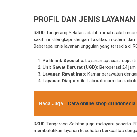
PROFIL DAN JENIS LAYANA
RSUD Tangerang Selatan adalah rumah sakit umum
sakit ini dilengkapi dengan fasilitas modern da
Beberapa jenis layanan unggulan yang tersedia di R
Poliklinik Spesialis:
Layanan spesialis seperti
Unit Gawat Darurat (UGD):
Beroperasi 24 jam 
Layanan Rawat Inap:
Kamar perawatan dengan 
Layanan Diagnostik:
Laboratorium dan radiolog
Baca Juga :
Cara online shop di indonesia
RSUD Tangerang Selatan juga melayani peserta B
membutuhkan layanan kesehatan berkualitas dengan