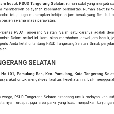
 jam besuk RSUD Tangerang Selatan
, rumah sakit yang menjadi sa
 memberikan pelayanan kesehatan berkualitas. Rumah sakit ini ti
dai, tetapi juga menerapkan kebijakan jam besuk yang fleksibel a
a pasien selama masa perawatan.
rioritas RSUD Tangerang Selatan. Salah satu caranya adalah den
nisir. Dalam artikel ini, kami akan membahas jadwal jam besuk, je
ng perlu Anda ketahui tentang RSUD Tangerang Selatan. Simak penjela
sien.
ANGERANG SELATAN
an No.101, Pamulang Bar., Kec. Pamulang, Kota Tangerang Selat
syarakat untuk mengakses fasilitas kesehatan ini, baik mengguna
s warga, RSUD Tangerang Selatan dirancang untuk melayani kebutu
arnya. Terdapat juga area parkir yang luas, menjadikan kunjungan