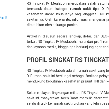
RS Tingkat IV Meulaboh merupakan salah satu fa
termasuk dalam kategori
rumah sakit tipe D
. 
kesehatan dasar, khususnya bagi anggota TNI, k
Pin It
sekitarnya. Oleh karena itu, informasi mengenai
j
dibutuhkan oleh keluarga pasien.
Artikel ini disusun secara lengkap, detail, dan 
terkait RS Tingkat IV Meulaboh, mulai dari profil ru
dan layanan medis, hingga tips berkunjung agar t
PROFIL SINGKAT RS TINGKA
RS Tingkat IV Meulaboh adalah rumah sakit yang b
D. Rumah sakit ini berfungsi sebagai fasilitas pel
mendukung kebutuhan kesehatan prajurit TNI dan k
Selain melayani lingkungan militer, RS Tingkat IV
sakit ini, masyarakat Aceh Barat memiliki alternati
selalu dirujuk ke rumah sakit rujukan yang lebih besa