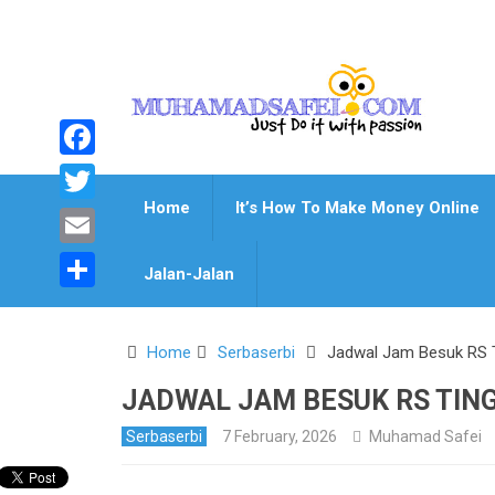
Facebook
Home
It’s How To Make Money Online
Twitter
Email
Jalan-Jalan
Share
Home
Serbaserbi
Jadwal Jam Besuk RS 
JADWAL JAM BESUK RS TIN
Serbaserbi
7 February, 2026
Muhamad Safei