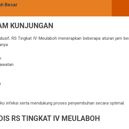
ah Besar
JAM KUNJUNGAN
dusif, RS Tingkat IV Meulaboh menerapkan beberapa aturan jam be
anya:
n
rawatan
n
risiko infeksi serta mendukung proses penyembuhan secara optimal.
DIS RS TINGKAT IV MEULABOH