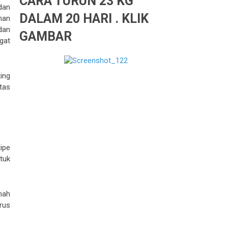
CARA TURUN 23 KG
dan
DALAM 20 HARI . KLIK
nan
dan
GAMBAR
gat
ing
itas
ipe
tuk
mah
arus