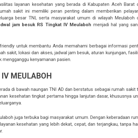
silitas layanan kesehatan yang berada di Kabupaten Aceh Barat 
Rumah sakit ini memiliki peran penting dalam memberikan pelaya
eluarga besar TNI, serta masyarakat umum di wilayah Meulaboh 
adwal jam besuk RS Tingkat IV Meulaboh
menjadi hal yang san
SEO-friendly untuk membantu Anda memahami berbagai informasi pent
mah sakit, lokasi dan akses, jadwal jam besuk, aturan kunjungan, fasil
idak mengganggu kenyamanan pasien.
T IV MEULABOH
erada di bawah naungan TNI AD dan berstatus sebagai rumah sakit t
ayanan kesehatan tingkat pertama hingga lanjutan dasar, khususnya un
eluarganya.
 Meulaboh juga terbuka bagi masyarakat umum. Dengan keberadaan ru
f layanan kesehatan yang lebih dekat, cepat, dan terjangkau, tanpa h
r.