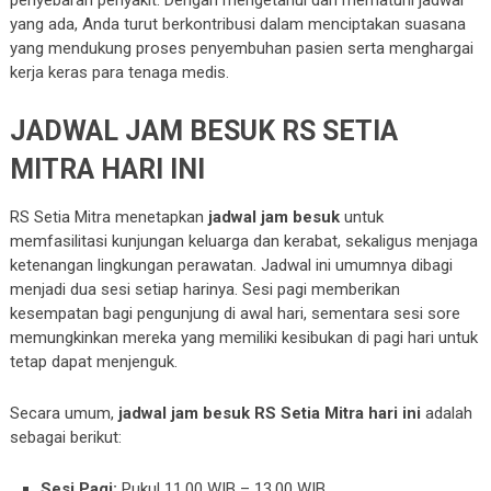
penyebaran penyakit. Dengan mengetahui dan mematuhi jadwal
yang ada, Anda turut berkontribusi dalam menciptakan suasana
yang mendukung proses penyembuhan pasien serta menghargai
kerja keras para tenaga medis.
JADWAL JAM BESUK RS SETIA
MITRA HARI INI
RS Setia Mitra menetapkan
jadwal jam besuk
untuk
memfasilitasi kunjungan keluarga dan kerabat, sekaligus menjaga
ketenangan lingkungan perawatan. Jadwal ini umumnya dibagi
menjadi dua sesi setiap harinya. Sesi pagi memberikan
kesempatan bagi pengunjung di awal hari, sementara sesi sore
memungkinkan mereka yang memiliki kesibukan di pagi hari untuk
tetap dapat menjenguk.
Secara umum,
jadwal jam besuk RS Setia Mitra hari ini
adalah
sebagai berikut:
Sesi Pagi:
Pukul 11.00 WIB – 13.00 WIB