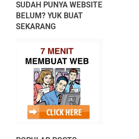
SUDAH PUNYA WEBSITE
BELUM? YUK BUAT
SEKARANG