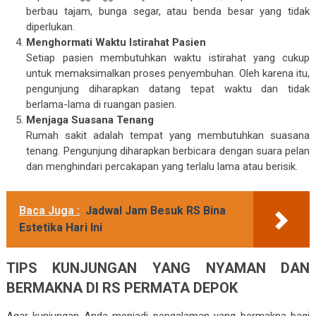
berbau tajam, bunga segar, atau benda besar yang tidak
diperlukan.
Menghormati Waktu Istirahat Pasien
Setiap pasien membutuhkan waktu istirahat yang cukup
untuk memaksimalkan proses penyembuhan. Oleh karena itu,
pengunjung diharapkan datang tepat waktu dan tidak
berlama-lama di ruangan pasien.
Menjaga Suasana Tenang
Rumah sakit adalah tempat yang membutuhkan suasana
tenang. Pengunjung diharapkan berbicara dengan suara pelan
dan menghindari percakapan yang terlalu lama atau berisik.
Baca Juga :
Jadwal Jam Besuk RS Bina
Estetika Hari Ini
TIPS KUNJUNGAN YANG NYAMAN DAN
BERMAKNA DI RS PERMATA DEPOK
Agar kunjungan Anda menjadi pengalaman yang bermakna bagi