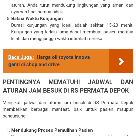
aturan, Anda turut mendukung lingkungan yang aman dan
nyaman bagi semua pihak.
Batasi Waktu Kunjungan
Durasi kunjungan yang ideal adalah sekitar 15-20 menit.
Kunjungan yang terlalu lama dapat membuat pasien merasa
lelah dan mengganggu waktu istirahat mereka.
Baca Juga :
Harga oli toyota innova
ganti di shop and drive
PENTINGNYA MEMATUHI JADWAL DAN
ATURAN JAM BESUK DI RS PERMATA DEPOK
Mengikuti jadwal dan aturan jam besuk di RS Permata Depok
memberikan berbagai manfaat, baik untuk pasien maupun
pengunjung:
Mendukung Proses Pemulihan Pasien