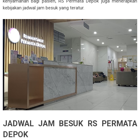
kenyamanan bagi pasien, RS Permata Depok juga menerapkan
kebijakan jadwal jam besuk yang teratur.
JADWAL JAM BESUK RS PERMATA
DEPOK