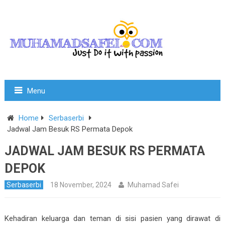
Menu
Home
Serbaserbi
Jadwal Jam Besuk RS Permata Depok
JADWAL JAM BESUK RS PERMATA
DEPOK
Serbaserbi
18 November, 2024
Muhamad Safei
Kehadiran keluarga dan teman di sisi pasien yang dirawat di