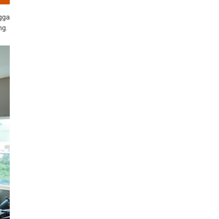
gga
ng.