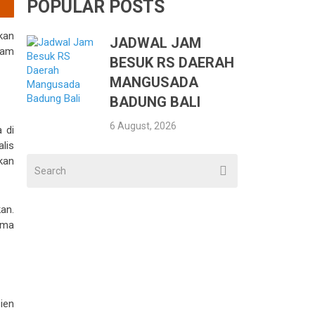
POPULAR POSTS
kan
JADWAL JAM
ram
BESUK RS DAERAH
MANGUSADA
BADUNG BALI
6 August, 2026
 di
lis
kan
an.
ama
ien