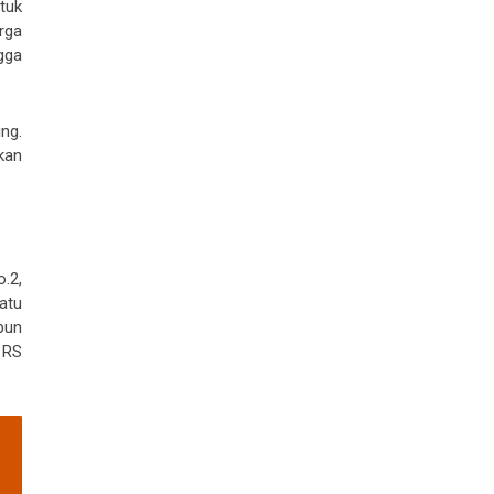
tuk
rga
gga
ng.
kan
.2,
atu
pun
 RS