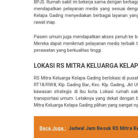
BPJS. Rumah sakit ini bekerja sama dengan berba
mendapatkan pelayanan medis yang sesuai dengan 
Kelapa Gading menyediakan berbagai layanan yang
rawat inap.
Pasien umum juga mendapatkan akses penuh ke berb
Mereka dapat menikmati pelayanan medis terbaik 
perawatan yang berkualitas tinggi.
LOKASI RS MITRA KELUARGA KELA
RS Mitra Keluarga Kelapa Gading berlokasi di pusat
RT.18/RW.8, Klp. Gading Bar., Kec. Klp. Gading, Jk
kawasan strategis di ibu kota. Lokasi rumah sa
transportasi umum. Letaknya yang dekat dengan b
Mitra Keluarga Kelapa Gading pilihan yang sangat ny
Baca Juga :
Jadwal Jam Besuk RS Mitra Ke