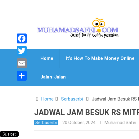
Facebook
Home
It’s How To Make Money Online
Twitter
Email
Jalan-Jalan
Share
Home
Serbaserbi
Jadwal Jam Besuk RS M
JADWAL JAM BESUK RS MIT
Serbaserbi
20 October, 2024
Muhamad Safei