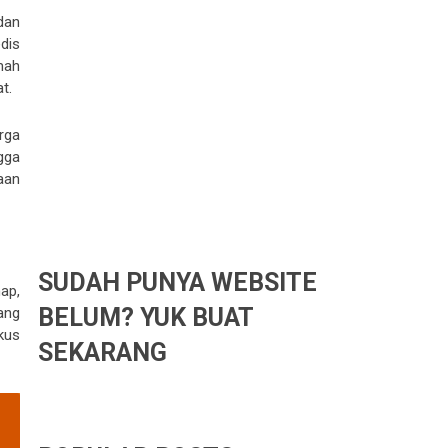
dan
dis
mah
t.
arga
gga
aan
SUDAH PUNYA WEBSITE
ap,
BELUM? YUK BUAT
ang
kus
SEKARANG