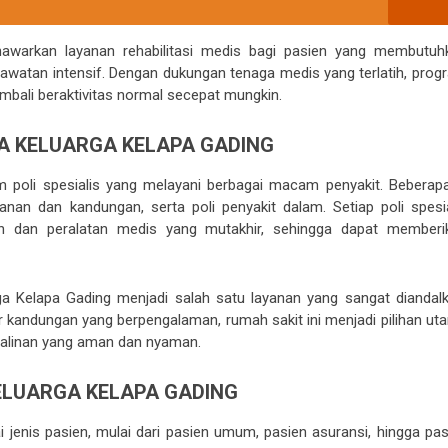
nawarkan layanan rehabilitasi medis bagi pasien yang membutuh
awatan intensif. Dengan dukungan tenaga medis yang terlatih, prog
embali beraktivitas normal secepat mungkin.
TRA KELUARGA KELAPA GADING
m poli spesialis yang melayani berbagai macam penyakit. Beberapa
danan dan kandungan, serta poli penyakit dalam. Setiap poli spesia
an dan peralatan medis yang mutakhir, sehingga dapat memberi
ga Kelapa Gading menjadi salah satu layanan yang sangat diandalk
er kandungan yang berpengalaman, rumah sakit ini menjadi pilihan ut
rsalinan yang aman dan nyaman.
KELUARGA KELAPA GADING
 jenis pasien, mulai dari pasien umum, pasien asuransi, hingga pas