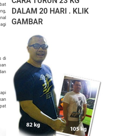
CARA TURUN 23 KG
bat
DALAM 20 HARI . KLIK
ng,
nal
GAMBAR
agi
s di
san
dan
api
kan
pat