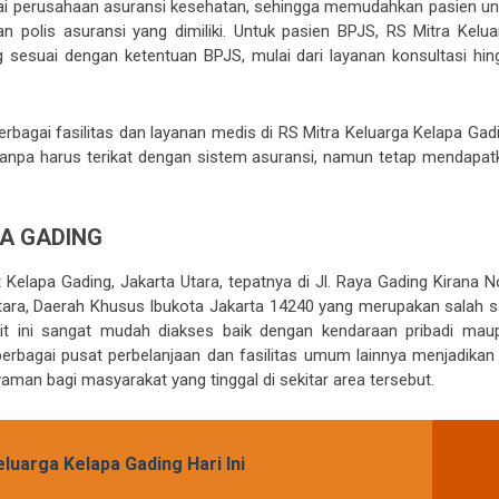
gai perusahaan asuransi kesehatan, sehingga memudahkan pasien un
polis asuransi yang dimiliki. Untuk pasien BPJS, RS Mitra Kelua
 sesuai dengan ketentuan BPJS, mulai dari layanan konsultasi hin
agai fasilitas dan layanan medis di RS Mitra Keluarga Kelapa Gadi
tanpa harus terikat dengan sistem asuransi, namun tetap mendapat
PA GADING
 Kelapa Gading, Jakarta Utara, tepatnya di Jl. Raya Gading Kirana No
t Utara, Daerah Khusus Ibukota Jakarta 14240 yang merupakan salah s
kit ini sangat mudah diakses baik dengan kendaraan pribadi mau
erbagai pusat perbelanjaan dan fasilitas umum lainnya menjadikan
aman bagi masyarakat yang tinggal di sekitar area tersebut.
luarga Kelapa Gading Hari Ini