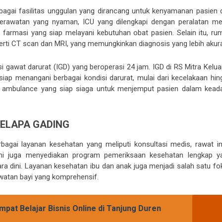
bagai fasilitas unggulan yang dirancang untuk kenyamanan pasien 
ng perawatan yang nyaman, ICU yang dilengkapi dengan peralatan me
i farmasi yang siap melayani kebutuhan obat pasien. Selain itu, ru
seperti CT scan dan MRI, yang memungkinkan diagnosis yang lebih akura
asi gawat darurat (IGD) yang beroperasi 24 jam. IGD di RS Mitra Kelu
iap menangani berbagai kondisi darurat, mulai dari kecelakaan hin
 oleh ambulance yang siap siaga untuk menjemput pasien dalam kead
KELAPA GADING
agai layanan kesehatan yang meliputi konsultasi medis, rawat in
 ini juga menyediakan program pemeriksaan kesehatan lengkap y
ra dini. Layanan kesehatan ibu dan anak juga menjadi salah satu fo
watan bayi yang komprehensif.
pat Belajar Bisnis Online di Tanjung Duren