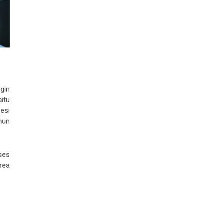
gin
itu
sesi
mun
ses
rea