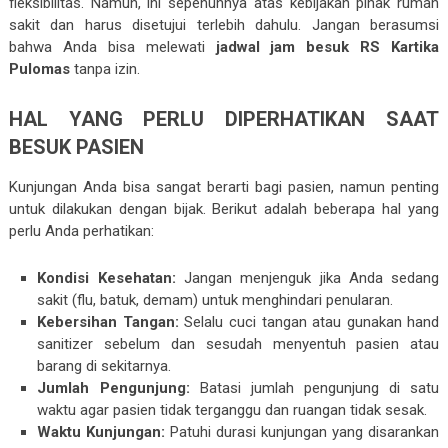
fleksibilitas. Namun, ini sepenuhnya atas kebijakan pihak rumah
sakit dan harus disetujui terlebih dahulu. Jangan berasumsi
bahwa Anda bisa melewati
jadwal jam besuk RS Kartika
Pulomas
tanpa izin.
HAL YANG PERLU DIPERHATIKAN SAAT
BESUK PASIEN
Kunjungan Anda bisa sangat berarti bagi pasien, namun penting
untuk dilakukan dengan bijak. Berikut adalah beberapa hal yang
perlu Anda perhatikan:
Kondisi Kesehatan:
Jangan menjenguk jika Anda sedang
sakit (flu, batuk, demam) untuk menghindari penularan.
Kebersihan Tangan:
Selalu cuci tangan atau gunakan hand
sanitizer sebelum dan sesudah menyentuh pasien atau
barang di sekitarnya.
Jumlah Pengunjung:
Batasi jumlah pengunjung di satu
waktu agar pasien tidak terganggu dan ruangan tidak sesak.
Waktu Kunjungan:
Patuhi durasi kunjungan yang disarankan