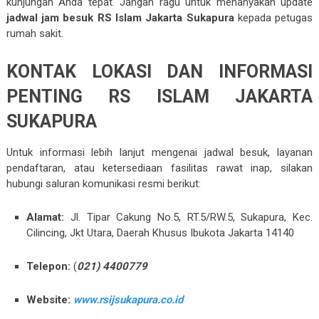
kunjungan Anda tepat. Jangan ragu untuk menanyakan update
jadwal jam besuk RS Islam Jakarta Sukapura
kepada petugas
rumah sakit.
KONTAK LOKASI DAN INFORMASI
PENTING RS ISLAM JAKARTA
SUKAPURA
Untuk informasi lebih lanjut mengenai jadwal besuk, layanan
pendaftaran, atau ketersediaan fasilitas rawat inap, silakan
hubungi saluran komunikasi resmi berikut:
Alamat:
Jl. Tipar Cakung No.5, RT.5/RW.5, Sukapura, Kec.
Cilincing, Jkt Utara, Daerah Khusus Ibukota Jakarta 14140
Telepon:
(
021) 4400779
Website:
www.rsijsukapura.co.id