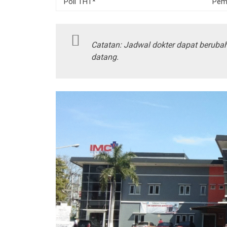
Poli THT*
Peme
Catatan: Jadwal dokter dapat beruba
datang.