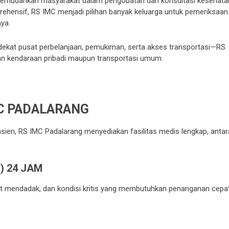
g memudahkan masyarakat dalam pengobatan dan konsultasi kesehata
hensif, RS IMC menjadi pilihan banyak keluarga untuk pemeriksaan
ya.
—dekat pusat perbelanjaan, pemukiman, serta akses transportasi—RS
an kendaraan pribadi maupun transportasi umum.
MC PADALARANG
en, RS IMC Padalarang menyediakan fasilitas medis lengkap, antar
) 24 JAM
it mendadak, dan kondisi kritis yang membutuhkan penanganan cepat