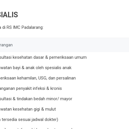
IALIS
ia di RS IMC Padalarang:
rangan
sultasi kesehatan dasar & pemeriksaan umum
watan bayi & anak oleh spesialis anak
riksaan kehamilan, USG, dan persalinan
nganan penyakit infeksi & kronis
ultasi & tindakan bedah minor/ mayor
watan kesehatan gigi & mulut
a tersedia sesuai jadwal dokter)