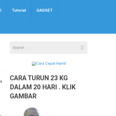
I
Tutorial
GADGET
CARA TURUN 23 KG
da
DALAM 20 HARI . KLIK
GAMBAR