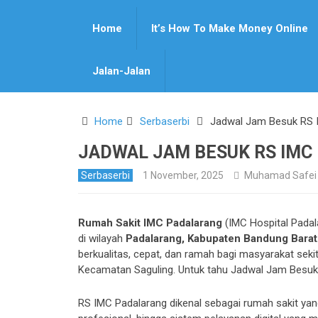
Home
It’s How To Make Money Online
Pin It
Jalan-Jalan
Home
Serbaserbi
Jadwal Jam Besuk RS 
JADWAL JAM BESUK RS IMC
Serbaserbi
1 November, 2025
Muhamad Safei
Rumah Sakit IMC Padalarang
(IMC Hospital Padal
di wilayah
Padalarang, Kabupaten Bandung Barat
berkualitas, cepat, dan ramah bagi masyarakat sekit
Kecamatan Saguling. Untuk tahu Jadwal Jam Besuk
RS IMC Padalarang dikenal sebagai rumah sakit yang