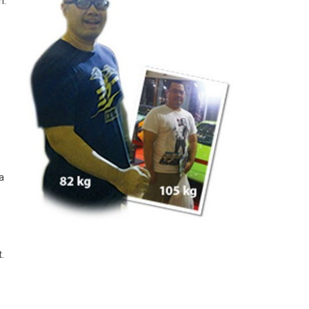
n.
a
.