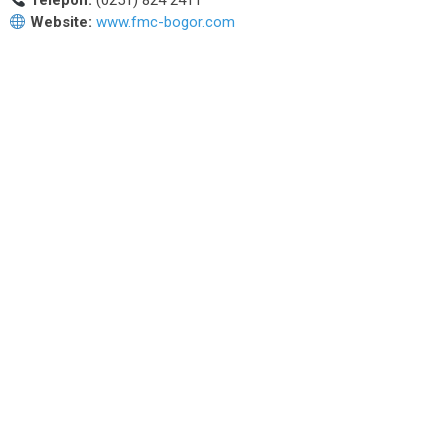
Telepon:
(0251) 824 2411
Website:
www.fmc-bogor.com