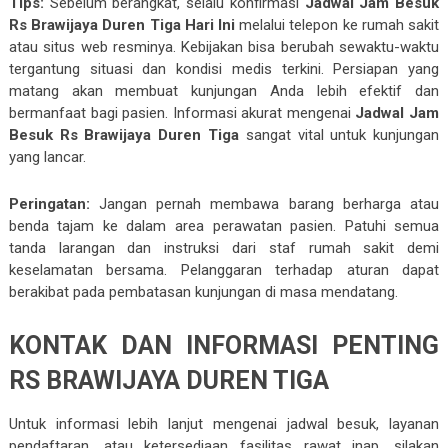
Tips:
Sebelum berangkat, selalu konfirmasi
Jadwal Jam Besuk
Rs Brawijaya Duren Tiga Hari Ini
melalui telepon ke rumah sakit
atau situs web resminya. Kebijakan bisa berubah sewaktu-waktu
tergantung situasi dan kondisi medis terkini. Persiapan yang
matang akan membuat kunjungan Anda lebih efektif dan
bermanfaat bagi pasien. Informasi akurat mengenai
Jadwal Jam
Besuk Rs Brawijaya Duren Tiga
sangat vital untuk kunjungan
yang lancar.
Peringatan:
Jangan pernah membawa barang berharga atau
benda tajam ke dalam area perawatan pasien. Patuhi semua
tanda larangan dan instruksi dari staf rumah sakit demi
keselamatan bersama. Pelanggaran terhadap aturan dapat
berakibat pada pembatasan kunjungan di masa mendatang.
KONTAK DAN INFORMASI PENTING
RS BRAWIJAYA DUREN TIGA
Untuk informasi lebih lanjut mengenai jadwal besuk, layanan
pendaftaran, atau ketersediaan fasilitas rawat inap, silakan