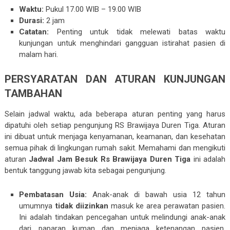
Waktu:
Pukul 17.00 WIB – 19.00 WIB
Durasi:
2 jam
Catatan:
Penting untuk tidak melewati batas waktu
kunjungan untuk menghindari gangguan istirahat pasien di
malam hari.
PERSYARATAN DAN ATURAN KUNJUNGAN
TAMBAHAN
Selain jadwal waktu, ada beberapa aturan penting yang harus
dipatuhi oleh setiap pengunjung RS Brawijaya Duren Tiga. Aturan
ini dibuat untuk menjaga kenyamanan, keamanan, dan kesehatan
semua pihak di lingkungan rumah sakit. Memahami dan mengikuti
aturan
Jadwal Jam Besuk Rs Brawijaya Duren Tiga
ini adalah
bentuk tanggung jawab kita sebagai pengunjung.
Pembatasan Usia:
Anak-anak di bawah usia 12 tahun
umumnya
tidak diizinkan
masuk ke area perawatan pasien.
Ini adalah tindakan pencegahan untuk melindungi anak-anak
dari paparan kuman dan menjaga ketenangan pasien.