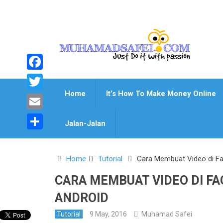
Facebook
Home
It’s How To Make Money Online
Twitter
Email
Jalan-Jalan
Share
Home
Tutorial
Cara Membuat Video di Fa
CARA MEMBUAT VIDEO DI FA
ANDROID
Tutorial
9 May, 2016
Muhamad Safei