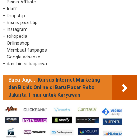
– Bisnis Affiliate
– Idaff
– Dropship
– Bisnis jasa titip
– instagram
– tokopedia
– Onlineshop
– Membuat fanpages
– Google adsense
– dan lain sebagainya
Baca Juga :
Kursus Internet Marketing
dan Bisnis Online di Baru Pasar Rebo
Jakarta Timur untuk Karyawan