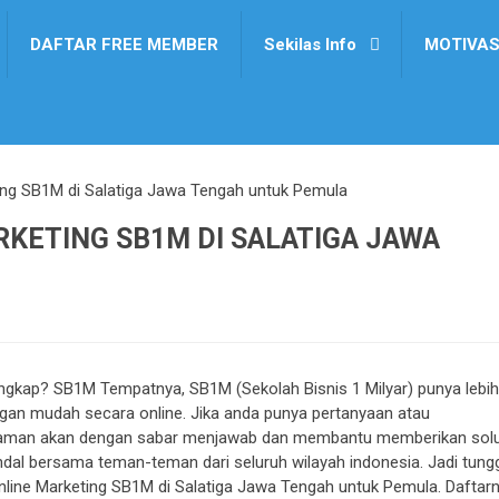
DAFTAR FREE MEMBER
Sekilas Info
MOTIVAS
ting SB1M di Salatiga Jawa Tengah untuk Pemula
RKETING SB1M DI SALATIGA JAWA
 lengkap? SB1M Tempatnya, SB1M (Sekolah Bisnis 1 Milyar) punya lebih
dengan mudah secara online. Jika anda punya pertanyaan atau
alaman akan dengan sabar menjawab dan membantu memberikan solu
al bersama teman-teman dari seluruh wilayah indonesia. Jadi tung
s Online Marketing SB1M di Salatiga Jawa Tengah untuk Pemula. Daftar