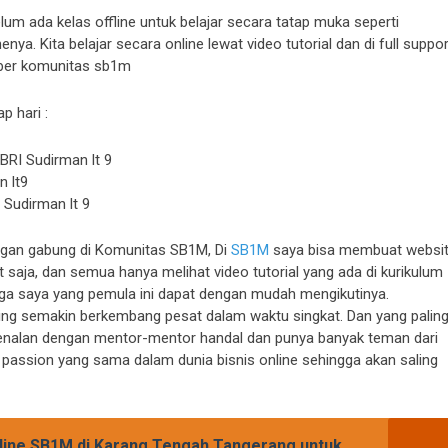
um ada kelas offline untuk belajar secara tatap muka seperti
ya. Kita belajar secara online lewat video tutorial dan di full suppor
ber komunitas sb1m
p hari :
BRI Sudirman lt 9
n lt9
Sudirman lt 9
ngan gabung di Komunitas SB1M, Di
SB1M
saya bisa membuat websi
 saja, dan semua hanya melihat video tutorial yang ada di kurikulum
ngga saya yang pemula ini dapat dengan mudah mengikutinya.
ng semakin berkembang pesat dalam waktu singkat. Dan yang palin
kenalan dengan mentor-mentor handal dan punya banyak teman dari
passion yang sama dalam dunia bisnis online sehingga akan saling
nline SB1M di Karang Tengah Tangerang untuk