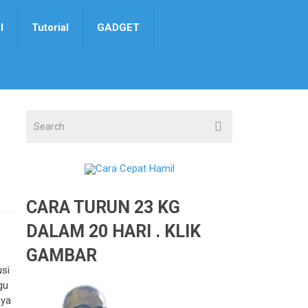
I
Tutorial
GADGET
CARA TURUN 23 KG
DALAM 20 HARI . KLIK
GAMBAR
si
gu
nya