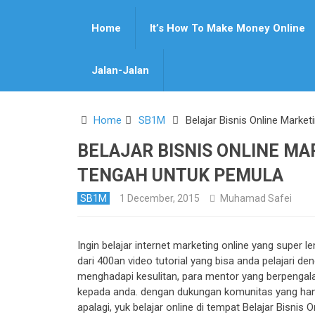
Home
It’s How To Make Money Online
Pin It
Jalan-Jalan
Home
SB1M
Belajar Bisnis Online Marke
BELAJAR BISNIS ONLINE MA
TENGAH UNTUK PEMULA
SB1M
1 December, 2015
Muhamad Safei
Ingin belajar internet marketing online yang super
dari 400an video tutorial yang bisa anda pelajari 
menghadapi kesulitan, para mentor yang berpeng
kepada anda. dengan dukungan komunitas yang hand
apalagi, yuk belajar online di tempat Belajar Bisni