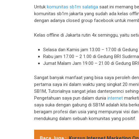
Untuk
komunitas sb1m salatiga
saat ini memang bel
komunitas sb1m jakarta yang sudah ada kelas offlinen
dengan adanya closed group facebook untuk mem
Kelas offline di Jakarta rutin 4x seminggu, yaitu setia
Selasa dan Kamis jam 13.00 – 17.00 di Gedung 
Rabu jam 17.00 – 2 1.00 di Gedung BRI Sudirma
Jumat Malam Jam 19.00 – 21.00 di Gedung BRI 
Sangat banyak manfaat yang bisa saya peroleh de
pertama saya ini dalam waktu yang singkat 20 menit
SB1M, Tutorialnya sangat jelas danterperinci sehi
Pengetahuan saya pun dalam dunia
internet
marketi
saya suka dengan gabung di SB1M adalah kita ber
beragam profesi dan usia yang mempunyai visi dan 
mendukung dalam sebuah komunitas yang positif.
Baca Juga :
Kursus Internet Marketing O