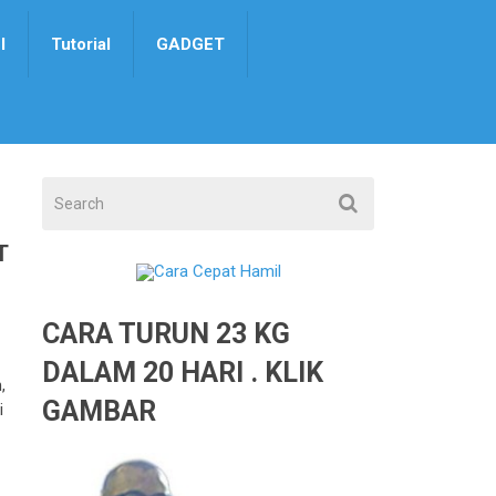
I
Tutorial
GADGET
T
CARA TURUN 23 KG
DALAM 20 HARI . KLIK
,
GAMBAR
i