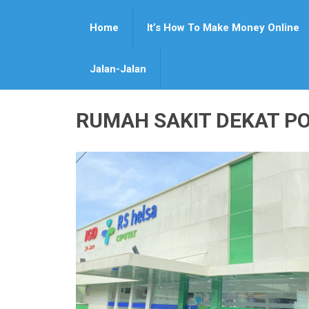
Home
It’s How To Make Money Online
Jalan-Jalan
RUMAH SAKIT DEKAT P