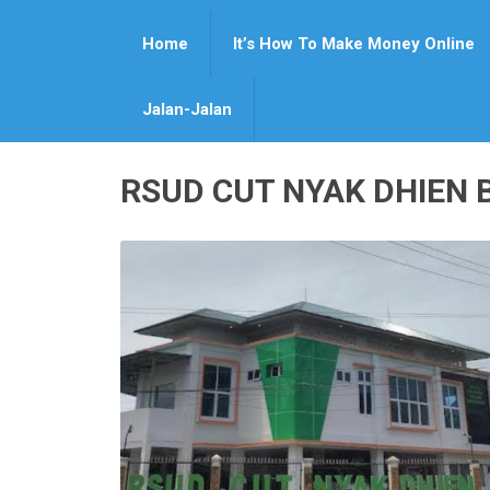
Home
It’s How To Make Money Online
Jalan-Jalan
RSUD CUT NYAK DHIEN 