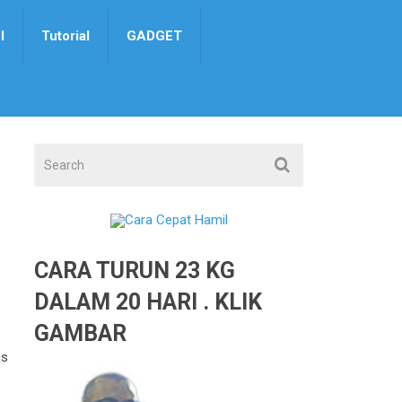
I
Tutorial
GADGET
CARA TURUN 23 KG
DALAM 20 HARI . KLIK
GAMBAR
is
,