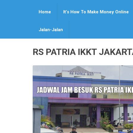
Home
It’s How To Make Money Online
Jalan-Jalan
RS PATRIA IKKT JAKAR