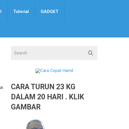
I
Tutorial
GADGET
CARA TURUN 23 KG
uk
DALAM 20 HARI . KLIK
GAMBAR