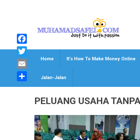
Facebook
Home
It’s How To Make Money Online
Twitter
Email
Jalan-Jalan
Share
PELUANG USAHA TANPA