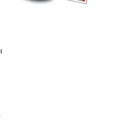
I
K
g
s