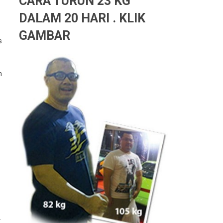
CARA TURUN 23 KG
DALAM 20 HARI . KLIK
GAMBAR
s
h
.