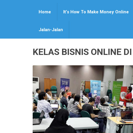
Home
It’s How To Make Money Online
Jalan-Jalan
KELAS BISNIS ONLINE 